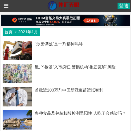
登陆
首页
2021年1月
“涉宪谋独”是一剂精神吗啡
散户“抢基”入市疯狂 警惕机构“抱团瓦解”风险
首批近200万剂中国新冠疫苗运抵智利
多种食品及包装核酸检测呈阳性 人吃了会感染吗？