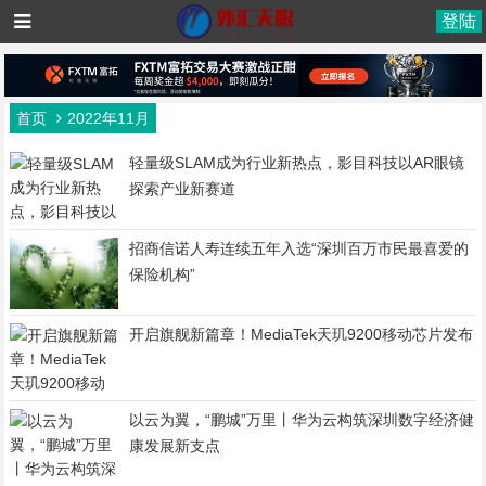
登陆
首页
2022年11月
轻量级SLAM成为行业新热点，影目科技以AR眼镜
探索产业新赛道
招商信诺人寿连续五年入选“深圳百万市民最喜爱的
保险机构”
开启旗舰新篇章！MediaTek天玑9200移动芯片发布
以云为翼，“鹏城”万里丨华为云构筑深圳数字经济健
康发展新支点