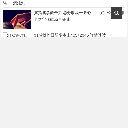
握指成拳聚合力 总分联动一条心 ——兴业银行信用
卡数字化驱动再提速
31省份昨日新增本土409+2346 详情速读！！
山西一县委书记坠楼去世 此前出车祸 曾患抑郁
症！！
多地通知:11月起核酸检测要收费了 有哪些城市？？
科技硬实力！华大基因亮相深圳国际生物/生命健康
产业展览会
鄂尔多斯防疫通告重申常识 因何刷屏 反映了什么问