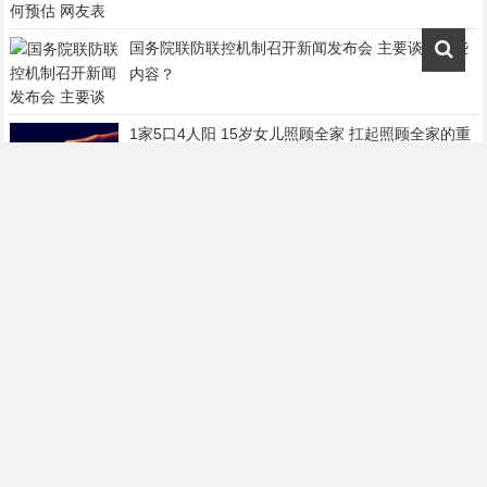
国务院联防联控机制召开新闻发布会 主要谈及哪些
内容？
1家5口4人阳 15岁女儿照顾全家 扛起照顾全家的重
任！！
携手共创美好生活 兴业银行信用卡持续推出新市民
金融服务
金融活水助“渔”跃！平安银行创新金融模式“贷”动乡
村振兴
跑向强大！别克跑团联赛深圳站上演跑团荣誉战
2022中国互联网大会｜下一代互联网发展与应用论