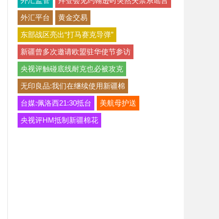
外汇监管
拜登会见约翰逊时突然失禁系谣言
外汇平台
黄金交易
东部战区亮出“打马赛克导弹”
新疆曾多次邀请欧盟驻华使节参访
央视评触碰底线耐克也必被攻克
无印良品:我们在继续使用新疆棉
台媒:佩洛西21:30抵台
美航母护送
央视评HM抵制新疆棉花