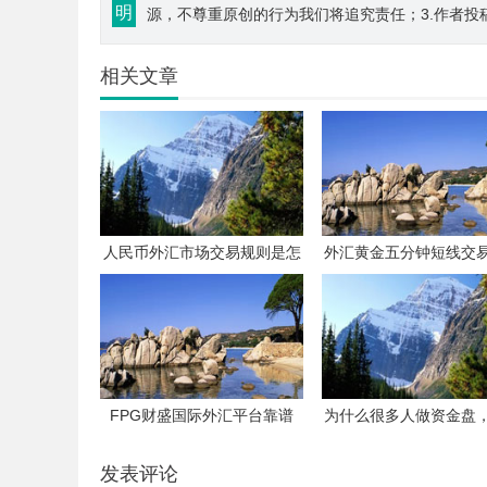
明
源，不尊重原创的行为我们将追究责任；3.作者投
相关文章
人民币外汇市场交易规则是怎
外汇黄金五分钟短线交
样的？
有哪些方法？
FPG财盛国际外汇平台靠谱
为什么很多人做资金盘
吗？FX110投诉案例揭示的“盈
都血本无归？
利即封号”困局
发表评论