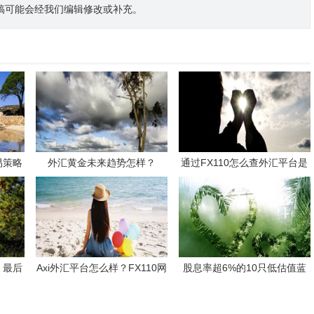
稿可能会经我们编辑修改或补充。
易策略
外汇黄金未来趋势怎样？
通过FX110怎么查外汇平台是
否靠谱？
，最后
Axi外汇平台怎么样？FX110网
股息率超6%的10只低估值蓝
评论低：出金拖延、滑点爆
筹股，值得长期配置吗？
仓，投资者集体控诉