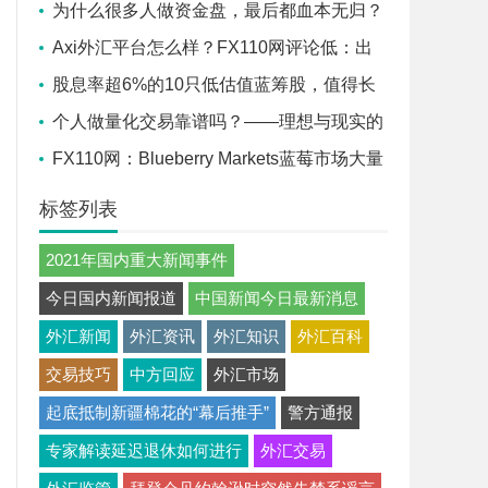
案例揭示的“盈利即封号”困局
为什么很多人做资金盘，最后都血本无归？
Axi外汇平台怎么样？FX110网评论低：出
金拖延、滑点爆仓，投资者集体控诉
股息率超6%的10只低估值蓝筹股，值得长
期配置吗？
个人做量化交易靠谱吗？——理想与现实的
理性审视
FX110网：Blueberry Markets蓝莓市场大量
客诉
标签列表
2021年国内重大新闻事件
今日国内新闻报道
中国新闻今日最新消息
外汇新闻
外汇资讯
外汇知识
外汇百科
交易技巧
中方回应
外汇市场
起底抵制新疆棉花的“幕后推手”
警方通报
专家解读延迟退休如何进行
外汇交易