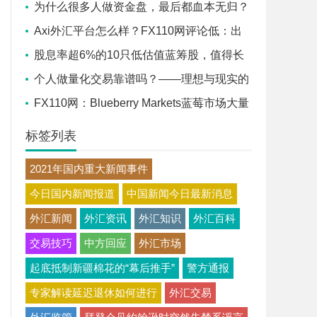
案例揭示的“盈利即封号”困局
为什么很多人做资金盘，最后都血本无归？
Axi外汇平台怎么样？FX110网评论低：出
金拖延、滑点爆仓，投资者集体控诉
股息率超6%的10只低估值蓝筹股，值得长
期配置吗？
个人做量化交易靠谱吗？——理想与现实的
理性审视
FX110网：Blueberry Markets蓝莓市场大量
客诉
标签列表
2021年国内重大新闻事件
今日国内新闻报道
中国新闻今日最新消息
外汇新闻
外汇资讯
外汇知识
外汇百科
交易技巧
中方回应
外汇市场
起底抵制新疆棉花的“幕后推手”
警方通报
专家解读延迟退休如何进行
外汇交易