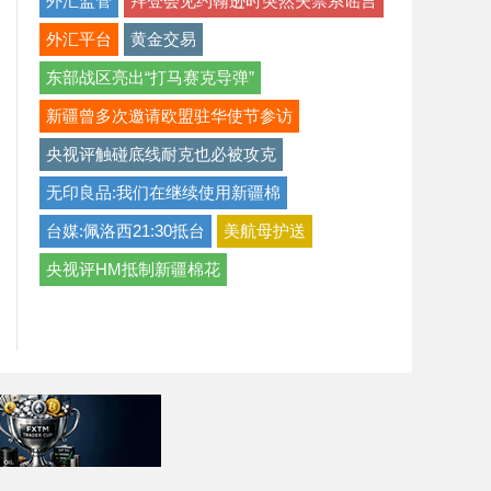
外汇监管
拜登会见约翰逊时突然失禁系谣言
外汇平台
黄金交易
东部战区亮出“打马赛克导弹”
新疆曾多次邀请欧盟驻华使节参访
央视评触碰底线耐克也必被攻克
无印良品:我们在继续使用新疆棉
台媒:佩洛西21:30抵台
美航母护送
央视评HM抵制新疆棉花