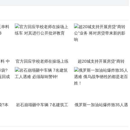
料 中
官方回应学校老师在操场上练
超20城支持开展房贷“商转
交涉
车 对其进行公开批评教育
公”业务 将对房贷带来新的影
响
袋?本
岩石崩塌砸中车辆 7名建筑工
俄罗斯一加油站爆炸致35人遇
返回成
人遇难 必须敲响警钟!
难 俄乌战争牺牲的都是老百
姓！