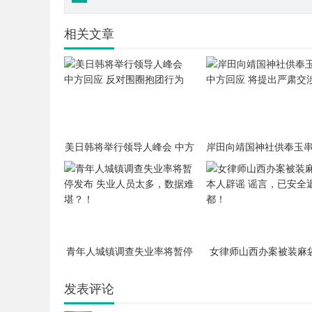
相关文章
美日韩将举行领导人峰会 中方
岸田向靖国神社供奉玉串
回应 反对围圈抱团行为
方回应 将提出严肃
青年人城镇调查失业率将暂停
女律师山西办案被装麻
发布 失业人员太多，数据难
人辟谣 谣言，已安全
堪？！
都！
发表评论