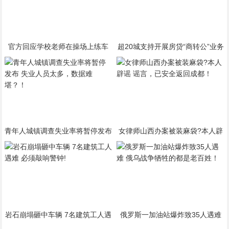
官方回应学校老师在操场上练车
超20城支持开展房贷“商转公”业务
对其进行公开批评教育
将对房贷带来新的影响
青年人城镇调查失业率将暂停发布
女律师山西办案被装麻袋?本人辟
失业人员太多，数据难堪？！
谣 谣言，已安全返回成都！
岩石崩塌砸中车辆 7名建筑工人遇
俄罗斯一加油站爆炸致35人遇难
难 必须敲响警钟!
俄乌战争牺牲的都是老百姓！